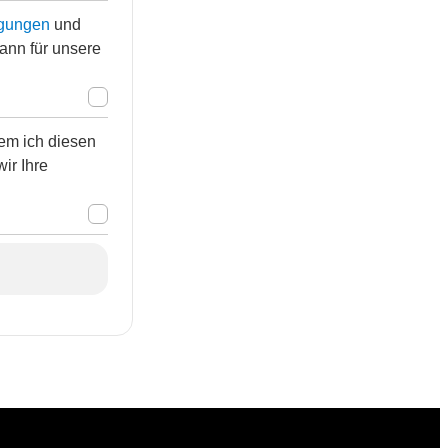
gungen
und
kann für unsere
em ich diesen
wir Ihre