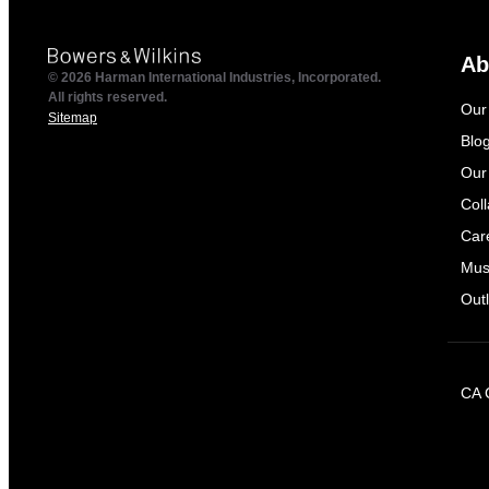
Ab
© 2026 Harman International Industries, Incorporated.
All rights reserved.
Our
Sitemap
Blo
Our
Col
Car
Mus
Outl
CA 