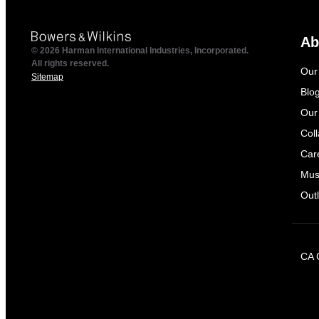
Ab
© 2026 Harman International Industries, Incorporated.
All rights reserved.
Our
Sitemap
Blo
Our
Col
Car
Mus
Outl
CA 