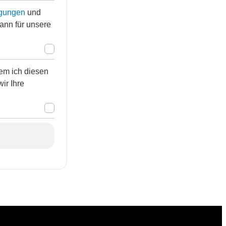
gungen
und
kann für unsere
em ich diesen
wir Ihre