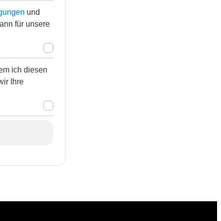
gungen
und
kann für unsere
em ich diesen
wir Ihre