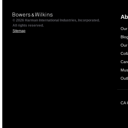
Ab
© 2026 Harman International Industries, Incorporated.
All rights reserved.
Our
Sitemap
Blo
Our
Col
Car
Mus
Outl
CA 