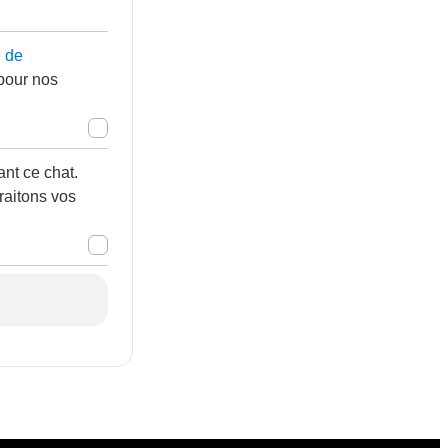
e de
 pour nos
nt ce chat.
raitons vos