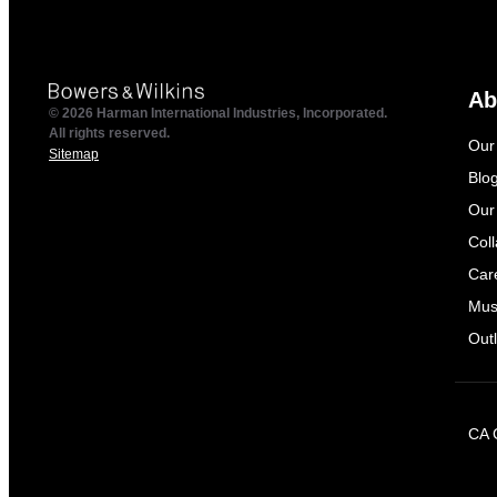
Ab
© 2026 Harman International Industries, Incorporated.
All rights reserved.
Our
Sitemap
Blo
Our
Col
Car
Mus
Outl
CA 