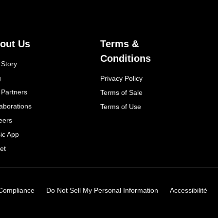
out Us
Terms &
Conditions
 Story
g
Privacy Policy
 Partners
Terms of Sale
laborations
Terms of Use
eers
ic App
et
Compliance
Do Not Sell My Personal Information
Accessibilité