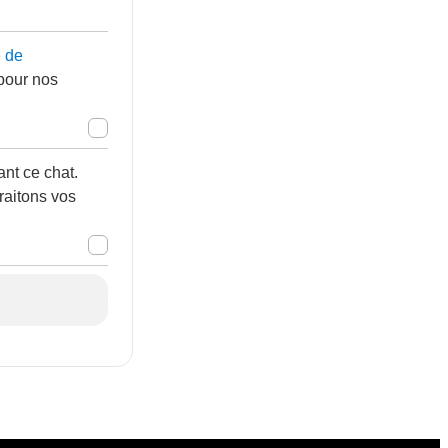
e de
 pour nos
nt ce chat.
raitons vos