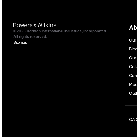
Ab
© 2026 Harman International Industries, Incorporated.
All rights reserved.
Our
Sitemap
Blo
Our
Col
Car
Mus
Outl
CA 