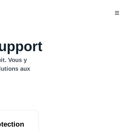
upport
it. Vous y
lutions aux
otection