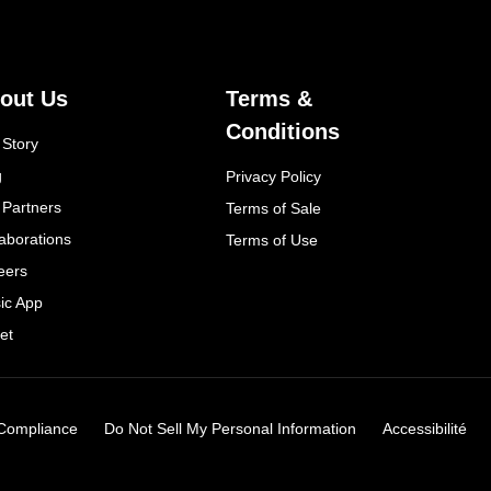
out Us
Terms &
Conditions
 Story
g
Privacy Policy
 Partners
Terms of Sale
laborations
Terms of Use
eers
ic App
et
Compliance
Do Not Sell My Personal Information
Accessibilité