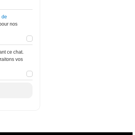
e de
 pour nos
nt ce chat.
raitons vos