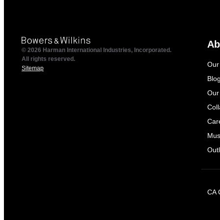
Ab
© 2026 Harman International Industries, Incorporated.
All rights reserved.
Our
Sitemap
Blo
Our
Col
Car
Mus
Outl
CA 