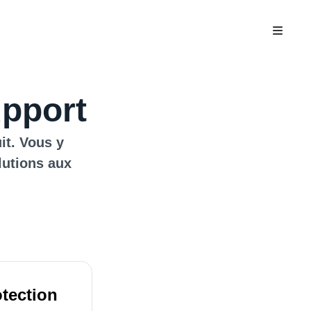
upport
it. Vous y
lutions aux
otection