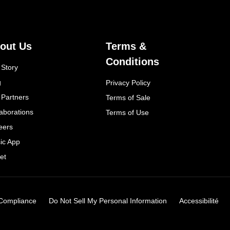
out Us
Terms &
Conditions
 Story
g
Privacy Policy
 Partners
Terms of Sale
laborations
Terms of Use
eers
ic App
et
Compliance
Do Not Sell My Personal Information
Accessibilité