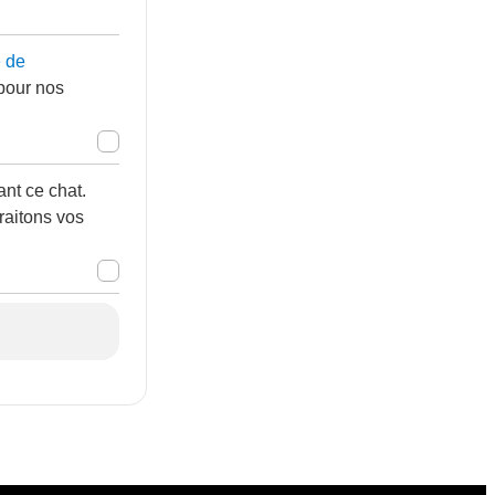
e de
 pour nos
nt ce chat.
raitons vos