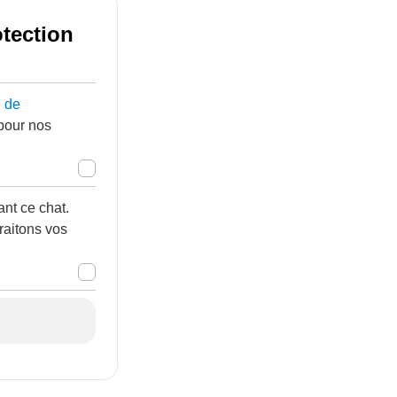
otection
e de
 pour nos
nt ce chat.
raitons vos