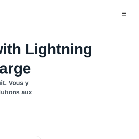
ith Lightning
harge
it. Vous y
lutions aux