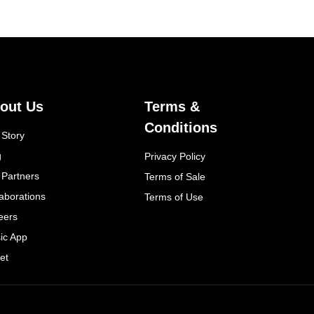
out Us
Terms &
Conditions
 Story
g
Privacy Policy
 Partners
Terms of Sale
laborations
Terms of Use
eers
ic App
et