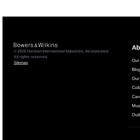
Ab
© 2026 Harman International Industries, Incorporated.
All rights reserved.
Our
Sitemap
Blo
Our
Col
Car
Mus
Outl