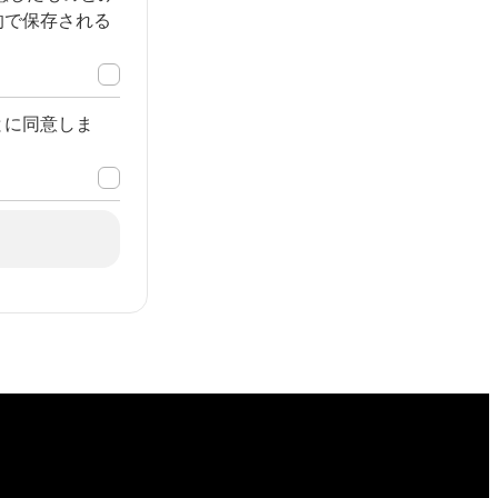
的で保存される
とに同意しま
。