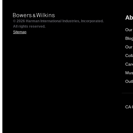
Ab
© 2026 Harman International Industries, Incorporated.
All rights reserved.
Our
Sitemap
Blo
Our
Col
Car
Mus
Outl
CA 