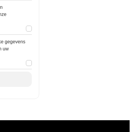
n
nze
jke gegevens
n uw