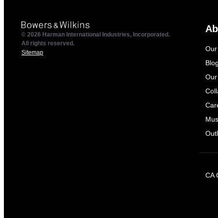
Ab
© 2026 Harman International Industries, Incorporated.
All rights reserved.
Our
Sitemap
Blo
Our
Col
Car
Mus
Outl
CA 