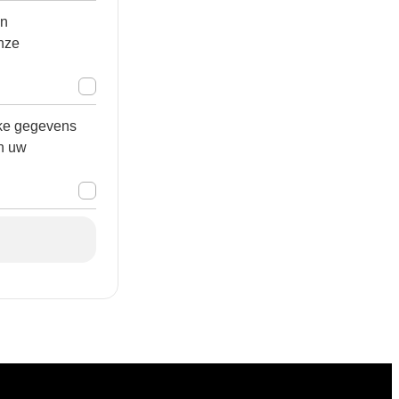
n
nze
jke gegevens
n uw