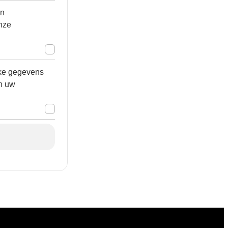
n
nze
jke gegevens
n uw