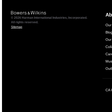
Ab
© 2026 Harman International Industries, Incorporated.
All rights reserved.
Our
Sitemap
Blo
Our
Col
Car
Mus
Outl
CA 